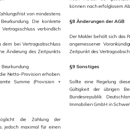
können nach erfolglosem Abl
Zahlungsfrist von mindestens
Beurkundung. Die konkrete
§8 Änderungen der AGB
 Vertragsschluss verbindlich
Der Makler behält sich das 
u dem bei Vertragsabschluss
angemessener Vorankündi
iche Änderung des Zeitpunkts
Zeitpunkt des Vertragsabsch
n Beurkundung.
§9 Sonstiges
 die Netto-Provision erhoben.
esamte Summe (Provision +
Sollte eine Regelung dies
Gültigkeit der übrigen B
Bundesrepublik Deutschla
Immobilien GmbH in Schwert
öglicht die Zahlung der
es, jedoch maximal für einen