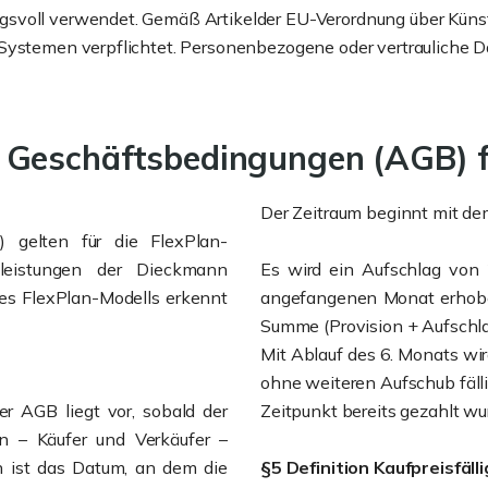
voll verwendet. Gemäß Artikelder EU-Verordnung über Künstlic
-Systemen verpflichtet. Personenbezogene oder vertrauliche 
 Geschäftsbedingungen (AGB) f
Der Zeitraum beginnt mit de
 gelten für die FlexPlan-
leistungen der Dieckmann
Es wird ein Aufschlag von 
es FlexPlan-Modells erkennt
angefangenen Monat erhoben
Summe (Provision + Aufschla
Mit Ablauf des 6. Monats wi
ohne weiteren Aufschub fälli
er AGB liegt vor, sobald der
Zeitpunkt bereits gezahlt wur
en – Käufer und Verkäufer –
h ist das Datum, an dem die
§5 Definition Kaufpreisfäl