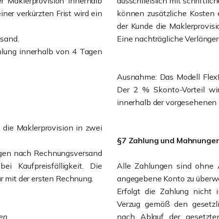
er Maklerprovision innerhalb
ausschließlich mit schriftli
iner verkürzten Frist wird ein
können zusätzliche Kosten
der Kunde die Maklerprovision
sand.
Eine nachträgliche Verlänger
hlung innerhalb von 4 Tagen
Ausnahme: Das Modell FlexP
Der 2 % Skonto-Vorteil wir
innerhalb der vorgesehenen Fr
 die Maklerprovision in zwei
§7 Zahlung und Mahnunge
Tagen nach Rechnungsversand
i Kaufpreisfälligkeit. Die
Alle Zahlungen sind ohne 
ar mit der ersten Rechnung.
angegebene Konto zu überw
Erfolgt die Zahlung nicht i
Verzug gemäß den gesetz
en
nach Ablauf der gesetzte