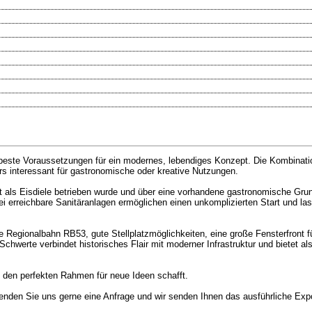
t beste Voraussetzungen für ein modernes, lebendiges Konzept. Die Kombinati
rs interessant für gastronomische oder kreative Nutzungen.
tzt als Eisdiele betrieben wurde und über eine vorhandene gastronomische Gru
ei erreichbare Sanitäranlagen ermöglichen einen unkomplizierten Start und la
 Regionalbahn RB53, gute Stellplatzmöglichkeiten, eine große Fensterfront f
. Schwerte verbindet historisches Flair mit moderner Infrastruktur und bietet a
nd den perfekten Rahmen für neue Ideen schafft.
enden Sie uns gerne eine Anfrage und wir senden Ihnen das ausführliche Exp