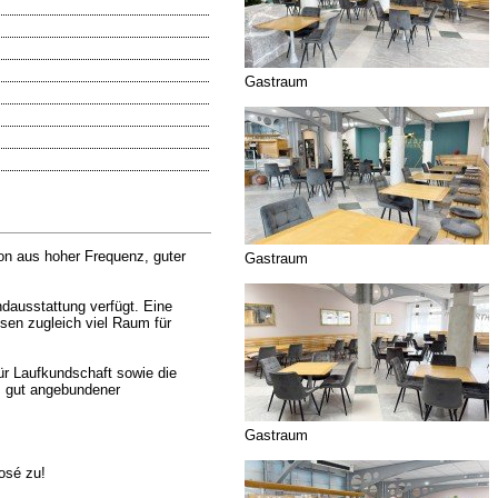
Gastraum
on aus hoher Frequenz, guter
Gastraum
ndausstattung verfügt. Eine
ssen zugleich viel Raum für
ür Laufkundschaft sowie die
ls gut angebundener
Gastraum
osé zu!