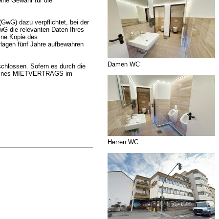
ine Gewähr für die
G) dazu verpflichtet, bei der
GwG die relevanten Daten Ihres
eine Kopie des
rlagen fünf Jahre aufbewahren
Damen WC
hlossen. Sofern es durch die
ss eines MIETVERTRAGS im
Herren WC