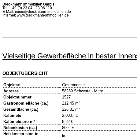
Dieckmann Immobilien GmbH
Tel.: +49 (0) 23 04 - 23 96 110
E-Mail: immo@dieckmann-immobilien.de
Internet: www.dieckmann-immobilien.de
Vielseitige Gewerbefläche in bester Inne
OBJEKTÜBERSICHT
Objektart
Gastronomie
Adresse
58239 Schwerte - Mitte
Objektnummer
1527
Gastronomiefläche (ca.)
212,45 m²
Gesamtfläche (ca.)
226,81 m²
Kaltmiete
2.000,- €
Kaltmiete pro m²
8,82 €
Nebenkosten (ca.)
800,- €
Heizkosten sind in
ja