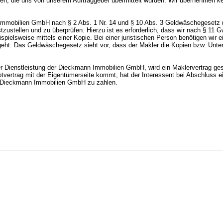
nen, die uns von unserem Auftraggeber übermittelt wurden. Wir übernehmen ke
obilien GmbH nach § 2 Abs. 1 Nr. 14 und § 10 Abs. 3 Geldwäschegesetz (Gw
zustellen und zu überprüfen. Hierzu ist es erforderlich, dass wir nach § 11 
spielsweise mittels einer Kopie. Bei einer juristischen Person benötigen wir 
geht. Das Geldwäschegesetz sieht vor, dass der Makler die Kopien bzw. Unte
ienstleistung der Dieckmann Immobilien GmbH, wird ein Maklervertrag gesc
tvertrag mit der Eigentümerseite kommt, hat der Interessent bei Abschlu
ie Dieckmann Immobilien GmbH zu zahlen.