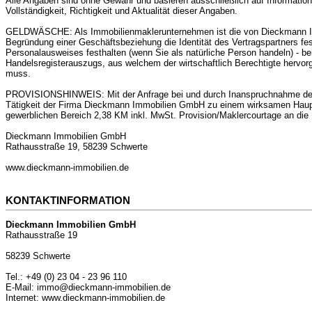
Alle Angaben sind ohne Gewähr und basieren ausschließlich auf Informatio
Vollständigkeit, Richtigkeit und Aktualität dieser Angaben.
GELDWÄSCHE: Als Immobilienmaklerunternehmen ist die von Dieckmann Imm
Begründung einer Geschäftsbeziehung die Identität des Vertragspartners fest
Personalausweises festhalten (wenn Sie als natürliche Person handeln) - bei
Handelsregisterauszugs, aus welchem der wirtschaftlich Berechtigte hervor
muss.
PROVISIONSHINWEIS: Mit der Anfrage bei und durch Inanspruchnahme der D
Tätigkeit der Firma Dieckmann Immobilien GmbH zu einem wirksamen Haup
gewerblichen Bereich 2,38 KM inkl. MwSt. Provision/Maklercourtage an d
Dieckmann Immobilien GmbH
Rathausstraße 19, 58239 Schwerte
www.dieckmann-immobilien.de
KONTAKTINFORMATION
Dieckmann Immobilien GmbH
Rathausstraße 19
58239 Schwerte
Tel.: +49 (0) 23 04 - 23 96 110
E-Mail: immo@dieckmann-immobilien.de
Internet: www.dieckmann-immobilien.de