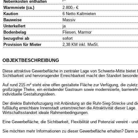
Nebenkosten enthalten
Warmmiete (ca.)
2.800,- €
Kaution
6 Netto Kaltmieten
Bauweise
Massiv
Unterkellert
ja
Bodenbelag
Fliesen, Marmor
bezugsfrei ab
sofort
Provision für Mieter
2,38 KM inkl. MwSt.
OBJEKTBESCHREIBUNG
Diese attraktive Gewerbefläche in zentraler Lage von Schwerte-Mitte biete
Sichtbarkeit und hervorragender Erreichbarkeit macht den Standort besonde
Auf rund 215 m² steht eine offen gestaltete Fläche zur Verfügung, die zule
großzügige Theke, ein einladender Gastraum sowie modernisierte, barrierefr
individuelle Gestaltungsideen.
Der direkte Bahnhofszugang mit Anbindung an die Ruhr-Sieg-Strecke und die
fußläufig erreichbare Innenstadt unterstreichen die Attraktivität dieser Lage
Wirtschaftsstandort ideale Rahmenbedingungen.
Eine Gewerbefläche, die Sichtbarkeit, Flexibilität und Potenzial vereint - u
Sie möchten mehr Informationen zu dieser Gewerbefläche erhalten? Dann s