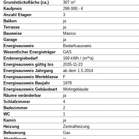
Grundstücksfläche (ca.)
307 m²
Kaufpreis
299.000,- €
Anzahl Etagen
3
Balkon
ja
Terrasse
ja
Bauweise
Massiv
Garage
ja
Energieausweis
Bedarfsausweis
Wesentlicher Energieträger
GAS
Endenergiebedarf
169 kWh / (m²*a)
Energieausweis gültig bis
2035-11-23
Energieausweis Jahrgang
ab dem 1.5.2014
Energieausweis Werteklasse
F
Energieausweis Baujahr
1978
Energieausweis Gebäudeart
Wohngebäude
Räume veränderbar
ja
Schlafzimmer
4
Badezimmer
2
WC
1
Kamin
ja
Heizung
Zentralheizung
Befeuerung
Gas
Abstellraum
ja