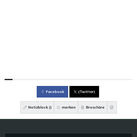
Facebook
(Twitter)
Notizblock (
)
merken
Broschüre