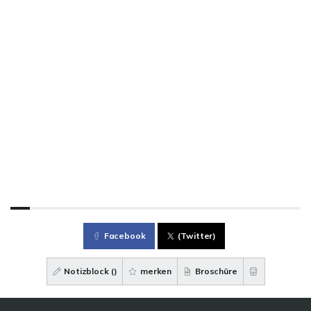
Facebook
(Twitter)
Notizblock (
)
merken
Broschüre