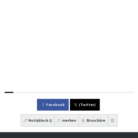
Facebook
(Twitter)
Notizblock (
)
merken
Broschüre