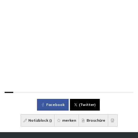
Facebook
(Twitter)
Notizblock (
)
merken
Broschüre