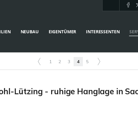
LIEN
NEUBAU
EIGENTÜMER
INTERESSENTEN
SER
1
2
3
4
5
hl-Lützing - ruhige Hanglage in Sa