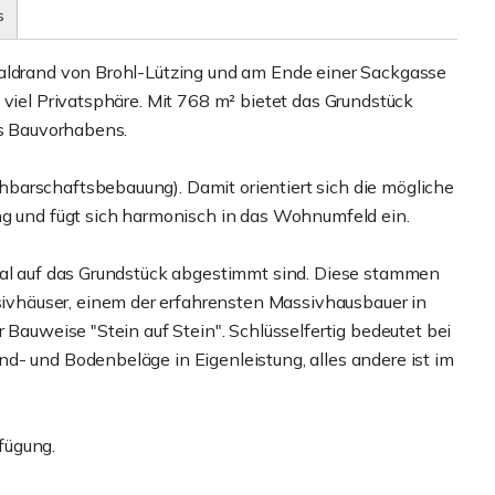
s
Waldrand von Brohl-Lützing und am Ende einer Sackgasse
 viel Privatsphäre. Mit 768 m² bietet das Grundstück
es Bauvorhabens.
barschaftsbebauung). Damit orientiert sich die mögliche
und fügt sich harmonisch in das Wohnumfeld ein.
eal auf das Grundstück abgestimmt sind. Diese stammen
vhäuser, einem der erfahrensten Massivhausbauer in
 Bauweise "Stein auf Stein". Schlüsselfertig bedeutet bei
d- und Bodenbeläge in Eigenleistung, alles andere ist im
fügung.