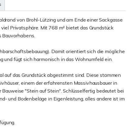
s
Waldrand von Brohl-Lützing und am Ende einer Sackgasse
 viel Privatsphäre. Mit 768 m² bietet das Grundstück
es Bauvorhabens.
barschaftsbebauung). Damit orientiert sich die mögliche
und fügt sich harmonisch in das Wohnumfeld ein.
eal auf das Grundstück abgestimmt sind. Diese stammen
vhäuser, einem der erfahrensten Massivhausbauer in
 Bauweise "Stein auf Stein". Schlüsselfertig bedeutet bei
d- und Bodenbeläge in Eigenleistung, alles andere ist im
fügung.