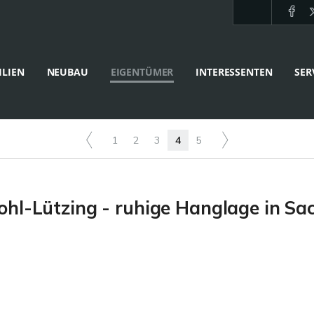
LIEN
NEUBAU
EIGENTÜMER
INTERESSENTEN
SER
1
2
3
4
5
hl-Lützing - ruhige Hanglage in Sa