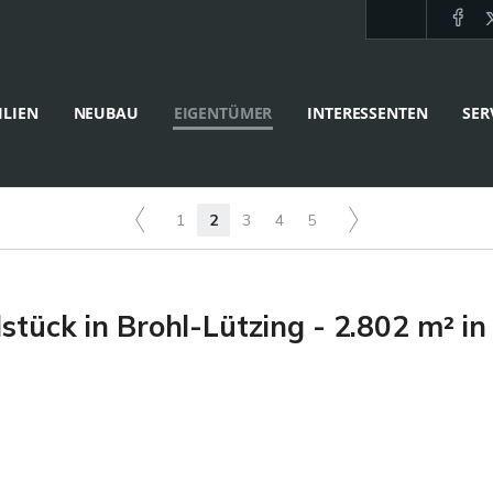
LIEN
NEUBAU
EIGENTÜMER
INTERESSENTEN
SER
1
2
3
4
5
tück in Brohl-Lützing - 2.802 m² in