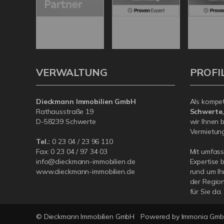
VERWALTUNG
PROFI
Dieckmann Immobilien GmbH
Als kompe
Rathausstraße 19
Schwerte
D-58239 Schwerte
wir Ihnen 
Vermietung 
Tel.:
0 23 04 / 23 96 110
Fax: 0 23 04 / 97 34 03
Mit umfas
info@dieckmann-immobilien.de
Expertise 
www.dieckmann-immobilien.de
rund um Ih
der Region
für Sie da.
© Dieckmann Immobilien GmbH
Powered by Immonia Gm