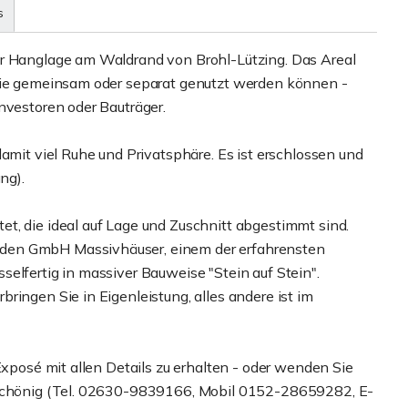
s
er Hanglage am Waldrand von Brohl-Lützing. Das Areal
 die gemeinsam oder separat genutzt werden können -
nvestoren oder Bauträger.
damit viel Ruhe und Privatsphäre. Es ist erschlossen und
ng).
t, die ideal auf Lage und Zuschnitt abgestimmt sind.
den GmbH Massivhäuser, einem der erfahrensten
elfertig in massiver Bauweise "Stein auf Stein".
ringen Sie in Eigenleistung, alles andere ist im
Exposé mit allen Details zu erhalten - oder wenden Sie
d Schönig (Tel. 02630-9839166, Mobil 0152-28659282, E-