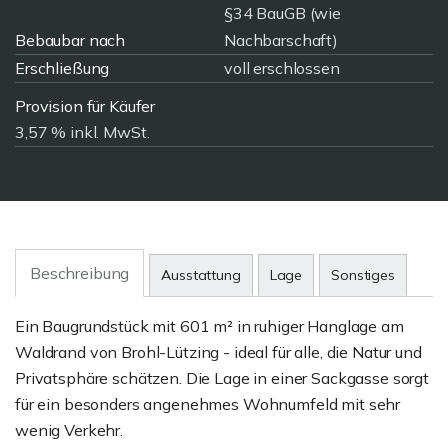
§34 BauGB (wie
Bebaubar nach
Nachbarschaft)
Erschließung
voll erschlossen
Provision für Käufer
3,57 % inkl. MwSt.
Beschreibung
Ausstattung
Lage
Sonstiges
Ein Baugrundstück mit 601 m² in ruhiger Hanglage am
Waldrand von Brohl-Lützing - ideal für alle, die Natur und
Privatsphäre schätzen. Die Lage in einer Sackgasse sorgt
für ein besonders angenehmes Wohnumfeld mit sehr
wenig Verkehr.