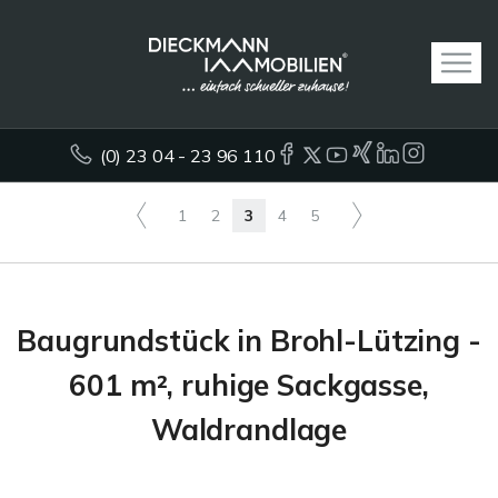
(0) 23 04 - 23 96 110
1
2
3
4
5
Baugrundstück in Brohl-Lützing -
601 m², ruhige Sackgasse,
Waldrandlage