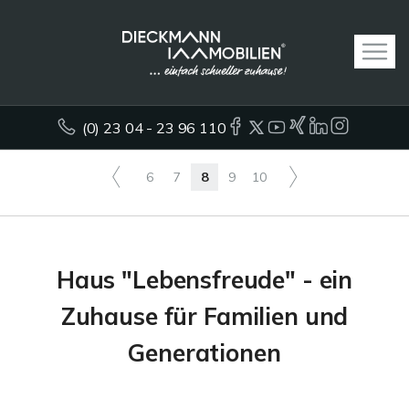
(0) 23 04 - 23 96 110
6
7
8
9
10
Haus "Lebensfreude" - ein
Zuhause für Familien und
Generationen