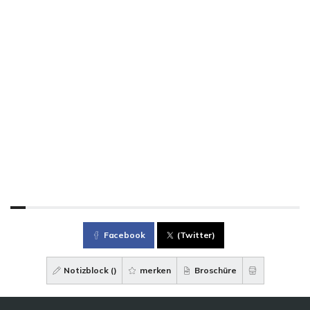
Facebook
(Twitter)
Notizblock (
)
merken
Broschüre