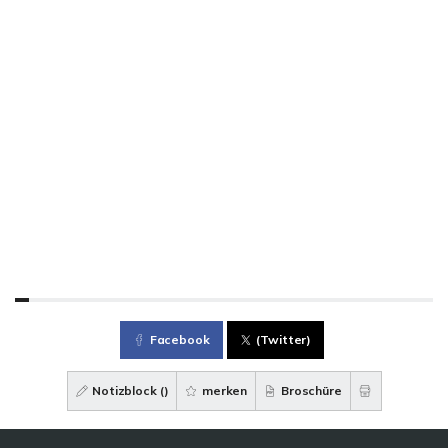
Facebook
(Twitter)
Notizblock (
)
merken
Broschüre