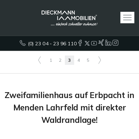
(0) 23 04 - 23 96 110
1
2
3
4
5
Zweifamilienhaus auf Erbpacht in
Menden Lahrfeld mit direkter
Waldrandlage!