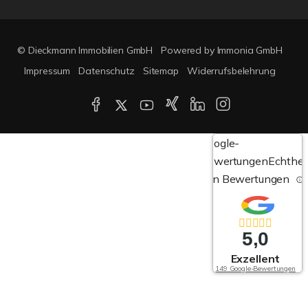
© Dieckmann Immobilien GmbH
Powered by Immonia GmbH
Impressum
Datenschutz
Sitemap
Widerrufsbelehrung
Google-
Bewertungen
Echthei
von Bewertungen
5,0
Exzellent
149 Google-Bewertungen