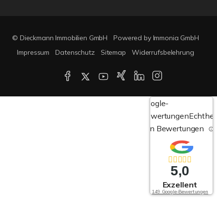
© Dieckmann Immobilien GmbH
Powered by Immonia GmbH
Impressum
Datenschutz
Sitemap
Widerrufsbelehrung
Google-
Bewertungen
Echthei
von Bewertungen
5,0
Exzellent
149 Google-Bewertungen