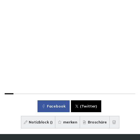
Facebook
(Twitter)
Notizblock (
)
merken
Broschüre