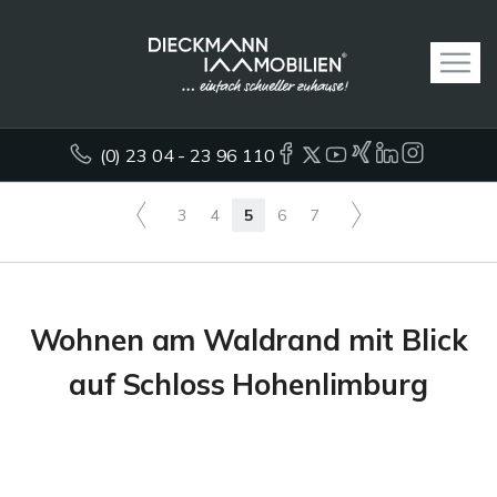
(0) 23 04 - 23 96 110
3
4
5
6
7
Wohnen am Waldrand mit Blick
auf Schloss Hohenlimburg