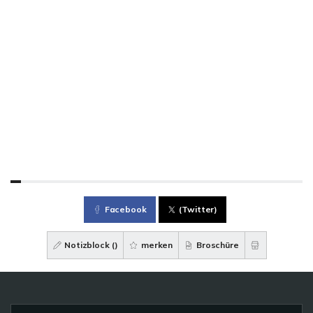
Facebook
(Twitter)
Notizblock (
)
merken
Broschüre