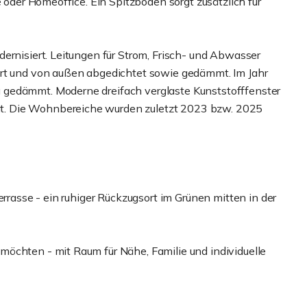
e oder Homeoffice. Ein Spitzboden sorgt zusätzlich für
ernisiert. Leitungen für Strom, Frisch- und Abwasser
ert und von außen abgedichtet sowie gedämmt. Im Jahr
 gedämmt. Moderne dreifach verglaste Kunststofffenster
. Die Wohnbereiche wurden zuletzt 2023 bzw. 2025
errasse - ein ruhiger Rückzugsort im Grünen mitten in der
öchten - mit Raum für Nähe, Familie und individuelle