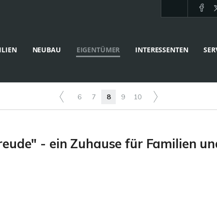
LIEN
NEUBAU
EIGENTÜMER
INTERESSENTEN
SER
6
7
8
9
10
eude" - ein Zuhause für Familien u