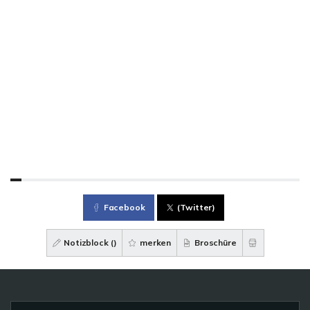
Facebook
(Twitter)
Notizblock (
)
merken
Broschüre