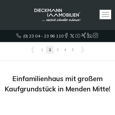
(0) 23 04 - 23 96 110
1
2
3
4
5
Einfamilienhaus mit großem
Kaufgrundstück in Menden Mitte!