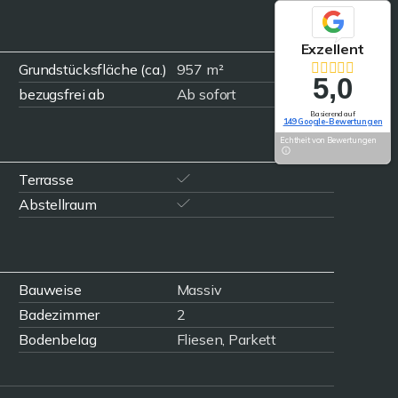
Exzellent
Grundstücksfläche (ca.)
957 m²
5,0
bezugsfrei ab
Ab sofort
Basierend auf
149 Google-Bewertungen
Echtheit von Bewertungen
Terrasse
Abstellraum
Bauweise
Massiv
Badezimmer
2
Bodenbelag
Fliesen, Parkett