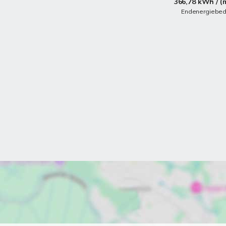
366,78 kWh / (
Endenergiebed