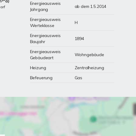
m²*a)
Energieausweis
ab dem 1.5.2014
arf
Jahrgang
Energieausweis
H
Werteklasse
Energieausweis
1894
Baujahr
Energieausweis
Wohngebäude
Gebäudeart
Heizung
Zentralheizung
Befeuerung
Gas