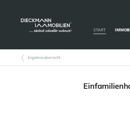
START
IMMOBI
Ergebnisübersicht
Einfamilienh