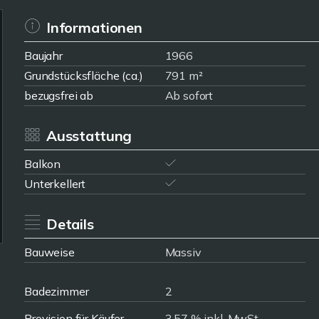
Informationen
Baujahr
1966
Grundstücksfläche (ca.)
791 m²
bezugsfrei ab
Ab sofort
Ausstattung
Balkon
Unterkellert
Details
Bauweise
Massiv
Badezimmer
2
Provision für Käufer
3,57 % inkl. MwSt.