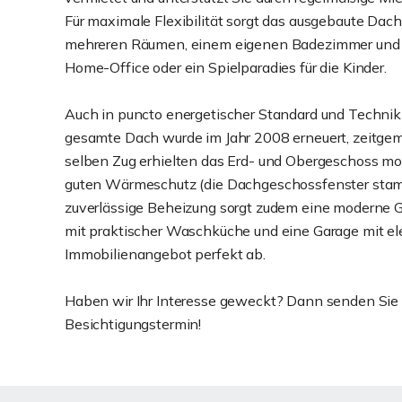
Für maximale Flexibilität sorgt das ausgebaute Dachg
mehreren Räumen, einem eigenen Badezimmer und Ab
Home-Office oder ein Spielparadies für die Kinder.
Auch in puncto energetischer Standard und Technik w
gesamte Dach wurde im Jahr 2008 erneuert, zeitgem
selben Zug erhielten das Erd- und Obergeschoss mod
guten Wärmeschutz (die Dachgeschossfenster stamm
zuverlässige Beheizung sorgt zudem eine moderne G
mit praktischer Waschküche und eine Garage mit ele
Immobilienangebot perfekt ab.
Haben wir Ihr Interesse geweckt? Dann senden Sie u
Besichtigungstermin!