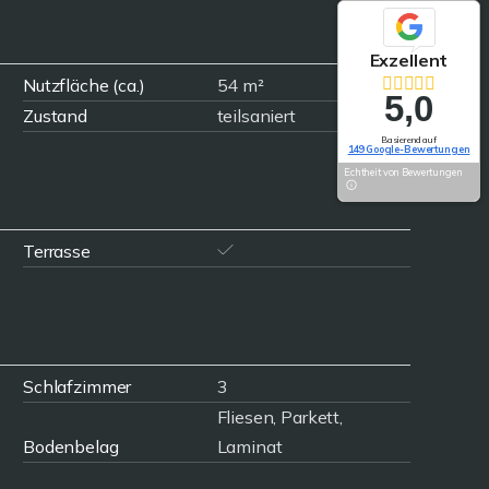
Exzellent
Nutzfläche (ca.)
54 m²
5,0
Zustand
teilsaniert
Basierend auf
149 Google-Bewertungen
Echtheit von Bewertungen
Terrasse
Schlafzimmer
3
Fliesen, Parkett,
Bodenbelag
Laminat