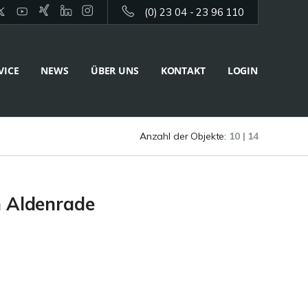
(0) 23 04 - 23 96 110
VICE
NEWS
ÜBER UNS
KONTAKT
LOGIN
Anzahl der Objekte:
10 | 14
n Aldenrade