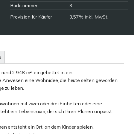
Badezimmer
3
Provision für Käufer
3,57% inkl. MwSt.
s
und 2.948 m², eingebettet in ein
re Anwesen eine Wohnidee, die heute selten geworden
ge zu leben.
wohnen mit zwei oder drei Einheiten oder eine
eht ein Lebensraum, der sich Ihren Plänen anpasst.
en entsteht ein Ort, an dem Kinder spielen,