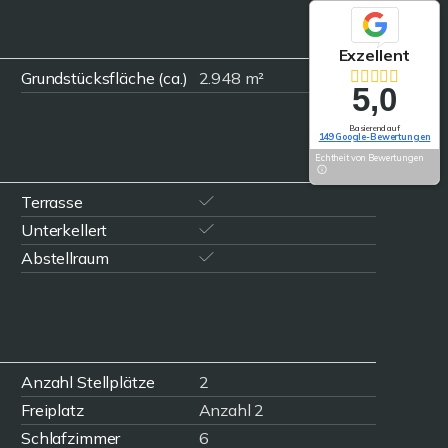
Exzellent
Grundstücksfläche (ca.)
2.948 m²
5,0
Basierend auf
149 Google-Bewertungen
Echtheit von Bewertungen
Terrasse
Unterkellert
Abstellraum
Anzahl Stellplätze
2
Freiplatz
Anzahl 2
Schlafzimmer
6