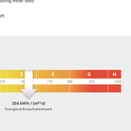
nig freier wird.
ft.
154 kWh / (m²*a)
Energieverbrauchskennwert