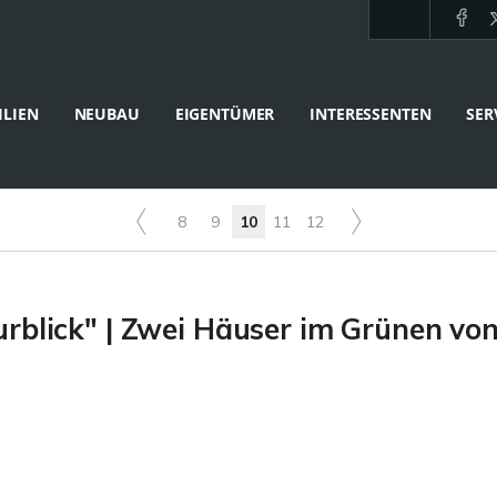
LIEN
NEUBAU
EIGENTÜMER
INTERESSENTEN
SER
8
9
10
11
12
rblick" | Zwei Häuser im Grünen vo