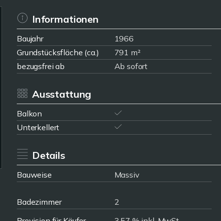
Informationen
Baujahr
1966
Grundstücksfläche (ca.)
791 m²
bezugsfrei ab
Ab sofort
Ausstattung
Balkon
Unterkellert
Details
Bauweise
Massiv
Badezimmer
2
Provision für Käufer
3,57 % inkl. MwSt.