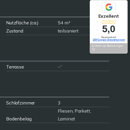
Exzellent
Nutzfläche (ca.)
54 m²
5,0
Zustand
teilsaniert
Basierend auf
149 Google-Bewertungen
Echtheit von Bewertungen
Terrasse
Schlafzimmer
3
Fliesen, Parkett,
Bodenbelag
Laminat