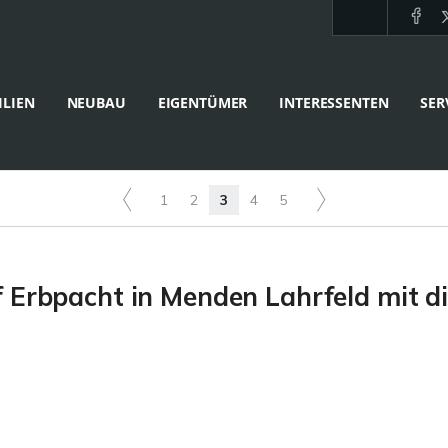
LIEN
NEUBAU
EIGENTÜMER
INTERESSENTEN
SER
1
2
3
4
5
 Erbpacht in Menden Lahrfeld mit d