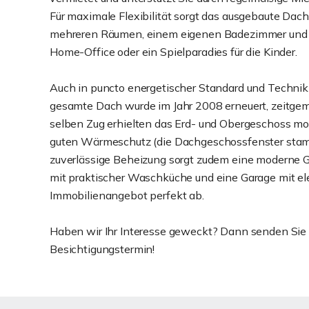
Für maximale Flexibilität sorgt das ausgebaute Dachg
mehreren Räumen, einem eigenen Badezimmer und Ab
Home-Office oder ein Spielparadies für die Kinder.
Auch in puncto energetischer Standard und Technik w
gesamte Dach wurde im Jahr 2008 erneuert, zeitgem
selben Zug erhielten das Erd- und Obergeschoss mod
guten Wärmeschutz (die Dachgeschossfenster stamm
zuverlässige Beheizung sorgt zudem eine moderne G
mit praktischer Waschküche und eine Garage mit ele
Immobilienangebot perfekt ab.
Haben wir Ihr Interesse geweckt? Dann senden Sie u
Besichtigungstermin!