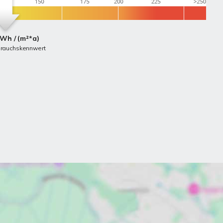
kWh / (m²*a)
brauchskennwert