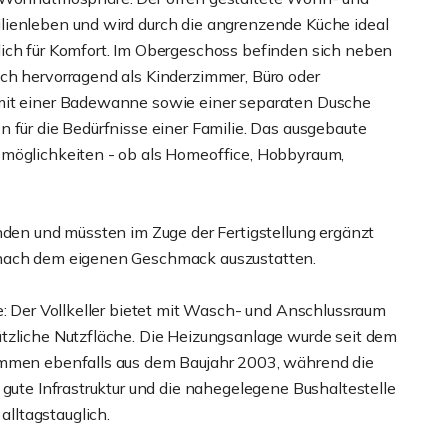
lienleben und wird durch die angrenzende Küche ideal
lich für Komfort. Im Obergeschoss befinden sich neben
ch hervorragend als Kinderzimmer, Büro oder
 mit einer Badewanne sowie einer separaten Dusche
 für die Bedürfnisse einer Familie. Das ausgebaute
smöglichkeiten - ob als Homeoffice, Hobbyraum,
nden und müssten im Zuge der Fertigstellung ergänzt
 nach dem eigenen Geschmack auszustatten.
e: Der Vollkeller bietet mit Wasch- und Anschlussraum
tzliche Nutzfläche. Die Heizungsanlage wurde seit dem
ammen ebenfalls aus dem Baujahr 2003, während die
 gute Infrastruktur und die nahegelegene Bushaltestelle
lltagstauglich.