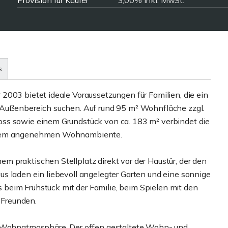
Provision für Käufer
3,00% inkl. MwSt.
s
2003 bietet ideale Voraussetzungen für Familien, die ein
 Außenbereich suchen. Auf rund 95 m² Wohnfläche zzgl.
ss sowie einem Grundstück von ca. 183 m² verbindet die
einem angenehmen Wohnambiente.
 praktischen Stellplatz direkt vor der Haustür, der den
s laden ein liebevoll angelegter Garten und eine sonnige
es beim Frühstück mit der Familie, beim Spielen mit den
Freunden.
he Wohnatmosphäre. Der offen gestaltete Wohn- und