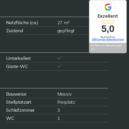
Exzellent
Nutzfläche (ca.)
27 m²
5,0
Zustand
gepflegt
Basierend auf
149 Google-Bewertungen
Echtheit von Bewertungen
Unterkellert
Gäste-WC
Bauweise
Massiv
Stellplatzart
Freiplatz
Schlafzimmer
3
WC
1