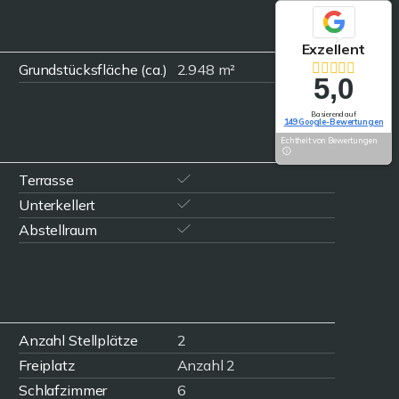
Exzellent
Grundstücksfläche (ca.)
2.948 m²
5,0
Basierend auf
149 Google-Bewertungen
Echtheit von Bewertungen
Terrasse
Unterkellert
Abstellraum
Anzahl Stellplätze
2
Freiplatz
Anzahl 2
Schlafzimmer
6