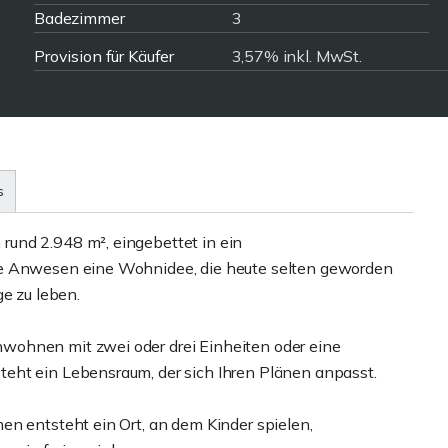
Badezimmer
3
Provision für Käufer
3,57% inkl. MwSt.
s
und 2.948 m², eingebettet in ein
re Anwesen eine Wohnidee, die heute selten geworden
ge zu leben.
wohnen mit zwei oder drei Einheiten oder eine
eht ein Lebensraum, der sich Ihren Plänen anpasst.
en entsteht ein Ort, an dem Kinder spielen,