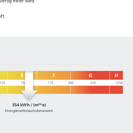
nig freier wird.
ft.
154 kWh / (m²*a)
Energieverbrauchskennwert