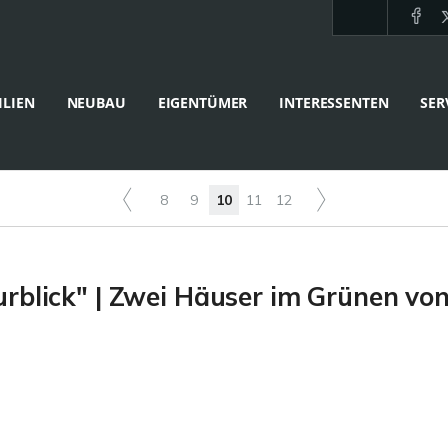
LIEN
NEUBAU
EIGENTÜMER
INTERESSENTEN
SER
8
9
10
11
12
rblick" | Zwei Häuser im Grünen vo