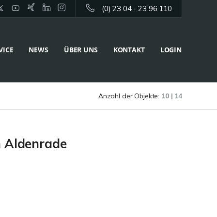
(0) 23 04 - 23 96 110
VICE
NEWS
ÜBER UNS
KONTAKT
LOGIN
Anzahl der Objekte:
10 | 14
n Aldenrade