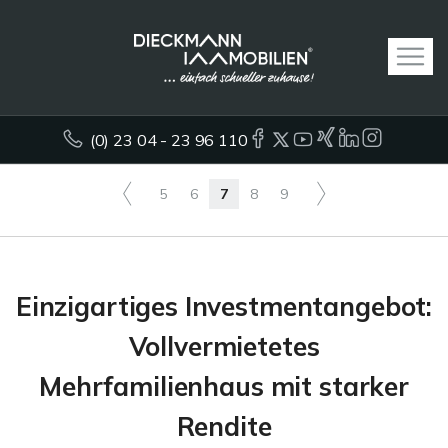
(0) 23 04 - 23 96 110
5
6
7
8
9
Einzigartiges Investmentangebot:
Vollvermietetes
Mehrfamilienhaus mit starker
Rendite