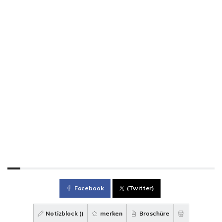
Facebook
(Twitter)
Notizblock (
)
merken
Broschüre