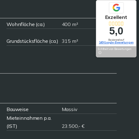
Exzellent
Wohnfläche (ca.)
400 m²
5,0
Grundstücksfläche (ca.)
315 m²
Basierend auf
149 Google-Bewertungen
Echtheit von Bewertungen
Bauweise
Massiv
Mieteinnahmen p.a.
(IST)
23.500,- €