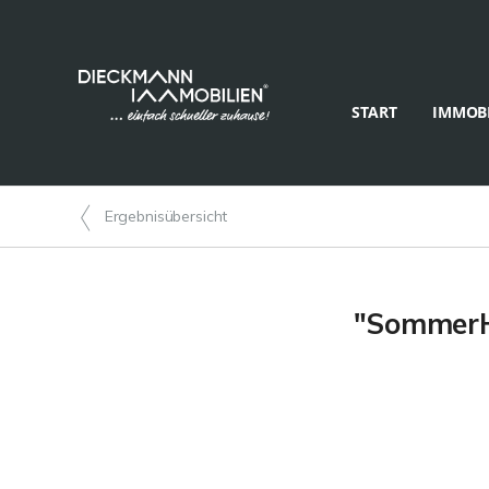
START
IMMOBI
Ergebnisübersicht
"SommerHa