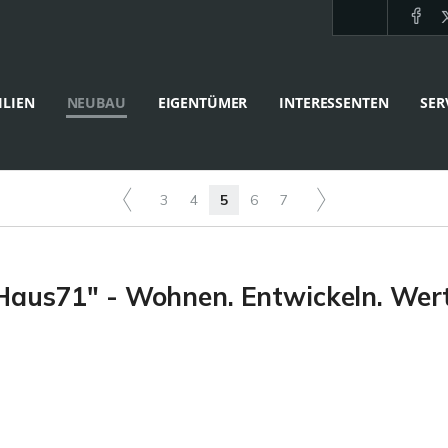
LIEN
NEUBAU
EIGENTÜMER
INTERESSENTEN
SER
3
4
5
6
7
us71" - Wohnen. Entwickeln. Wert