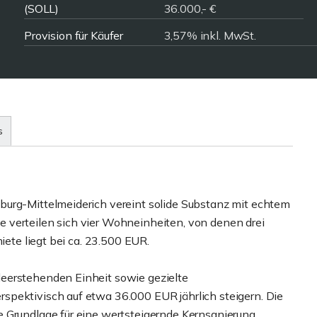
(SOLL)
36.000,- €
Provision für Käufer
3,57% inkl. MwSt.
s
burg-Mittelmeiderich vereint solide Substanz mit echtem
 verteilen sich vier Wohneinheiten, von denen drei
iete liegt bei ca. 23.500 EUR.
eerstehenden Einheit sowie gezielte
spektivisch auf etwa 36.000 EUR jährlich steigern. Die
 Grundlage für eine wertsteigernde Kernsanierung.