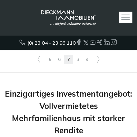
(0) 23 04 - 23 96 110
5
6
7
8
9
Einzigartiges Investmentangebot:
Vollvermietetes
Mehrfamilienhaus mit starker
Rendite