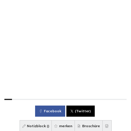
Facebook
(Twitter)
Notizblock (
)
merken
Broschüre