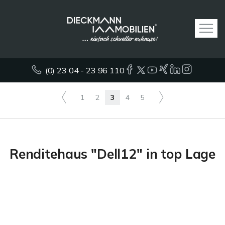
(0) 23 04 - 23 96 110
1
2
3
4
5
Renditehaus "Dell12" in top Lage