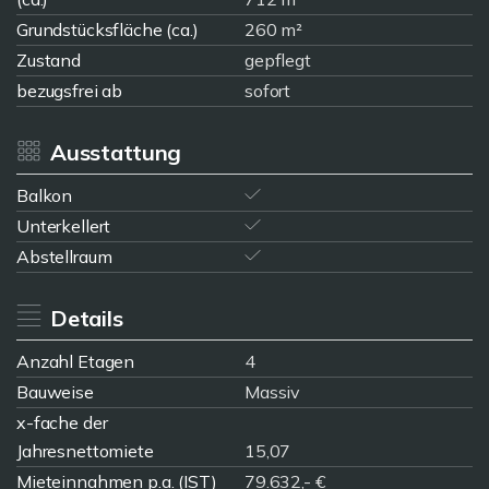
Grundstücksfläche (ca.)
260 m²
Zustand
gepflegt
bezugsfrei ab
sofort
Ausstattung
Balkon
Unterkellert
Abstellraum
Details
Anzahl Etagen
4
Bauweise
Massiv
x-fache der
Jahresnettomiete
15,07
Mieteinnahmen p.a. (IST)
79.632,- €