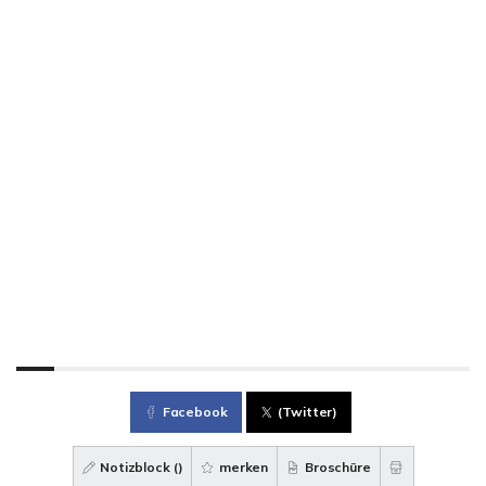
Facebook
(Twitter)
Notizblock (
)
merken
Broschüre