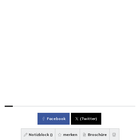
Facebook
(Twitter)
Notizblock (
)
merken
Broschüre