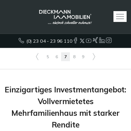
(0) 23 04 - 23 96 110
5
6
7
8
9
Einzigartiges Investmentangebot:
Vollvermietetes
Mehrfamilienhaus mit starker
Rendite