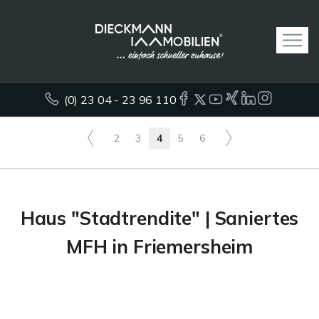
(0) 23 04 - 23 96 110
2
3
4
5
6
Haus "Stadtrendite" | Saniertes
MFH in Friemersheim