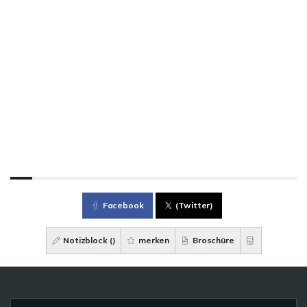
Facebook
(Twitter)
Notizblock (
)
merken
Broschüre