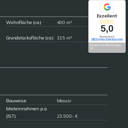
Exzellent
Wohnfläche (ca.)
400 m²
5,0
Grundstücksfläche (ca.)
315 m²
Basierend auf
149 Google-Bewertungen
Echtheit von Bewertungen
Bauweise
Massiv
Mieteinnahmen p.a.
(IST)
23.500,- €