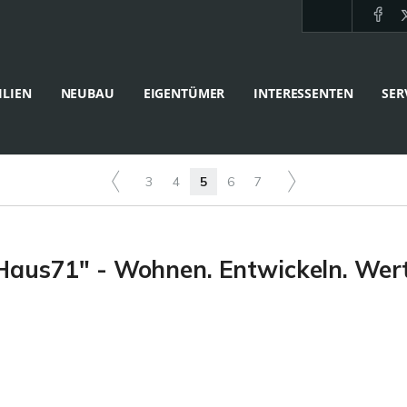
LIEN
NEUBAU
EIGENTÜMER
INTERESSENTEN
SER
3
4
5
6
7
us71" - Wohnen. Entwickeln. Wert