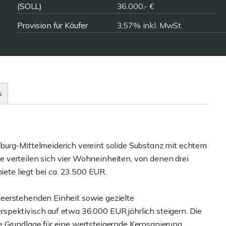
(SOLL)
36.000,- €
Provision für Käufer
3,57% inkl. MwSt.
s
burg-Mittelmeiderich vereint solide Substanz mit echtem
 verteilen sich vier Wohneinheiten, von denen drei
iete liegt bei ca. 23.500 EUR.
eerstehenden Einheit sowie gezielte
spektivisch auf etwa 36.000 EUR jährlich steigern. Die
 Grundlage für eine wertsteigernde Kernsanierung.