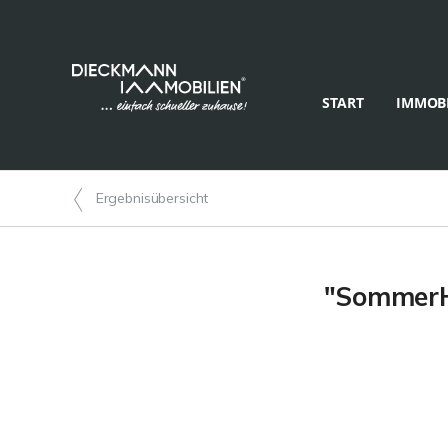
START
IMMOBI
Ergebnisübersicht
"SommerHa