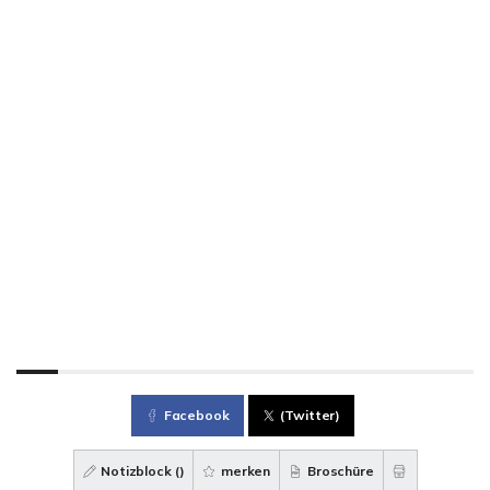
Facebook
(Twitter)
Notizblock (
)
merken
Broschüre