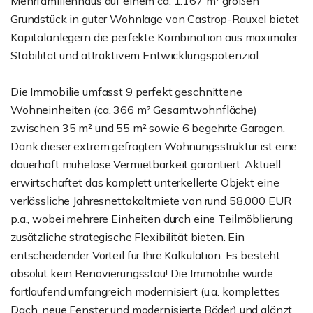
Mehrfamilienhaus auf einem ca. 1.167 m² großen
Grundstück in guter Wohnlage von Castrop-Rauxel bietet
Kapitalanlegern die perfekte Kombination aus maximaler
Stabilität und attraktivem Entwicklungspotenzial.
Die Immobilie umfasst 9 perfekt geschnittene
Wohneinheiten (ca. 366 m² Gesamtwohnfläche)
zwischen 35 m² und 55 m² sowie 6 begehrte Garagen.
Dank dieser extrem gefragten Wohnungsstruktur ist eine
dauerhaft mühelose Vermietbarkeit garantiert. Aktuell
erwirtschaftet das komplett unterkellerte Objekt eine
verlässliche Jahresnettokaltmiete von rund 58.000 EUR
p.a., wobei mehrere Einheiten durch eine Teilmöblierung
zusätzliche strategische Flexibilität bieten. Ein
entscheidender Vorteil für Ihre Kalkulation: Es besteht
absolut kein Renovierungsstau! Die Immobilie wurde
fortlaufend umfangreich modernisiert (u.a. komplettes
Dach, neue Fenster und modernisierte Bäder) und glänzt