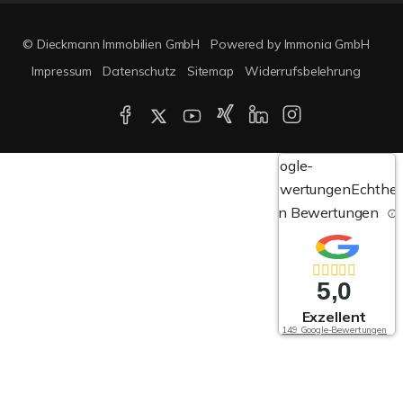
© Dieckmann Immobilien GmbH
Powered by Immonia GmbH
Impressum
Datenschutz
Sitemap
Widerrufsbelehrung
Google-
Bewertungen
Echthei
von Bewertungen
5,0
Exzellent
149 Google-Bewertungen