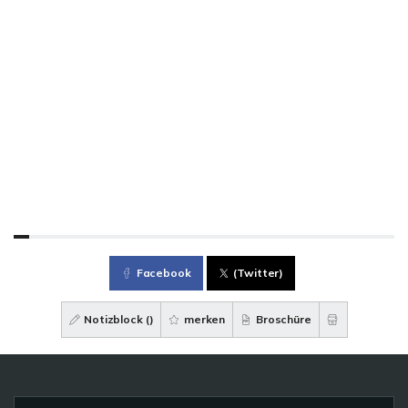
Facebook
(Twitter)
Notizblock (
)
merken
Broschüre