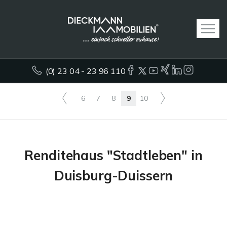
(0) 23 04 - 23 96 110
6
7
8
9
10
Renditehaus "Stadtleben" in
Duisburg-Duissern