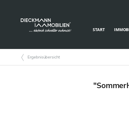
START
IMMOBI
Ergebnisübersicht
"SommerHa