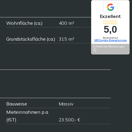
Exzellent
Wohnfläche (ca.)
400 m²
5,0
Grundstücksfläche (ca.)
315 m²
Basierend auf
149 Google-Bewertungen
Echtheit von Bewertungen
Bauweise
Massiv
Mieteinnahmen p.a.
(IST)
23.500,- €