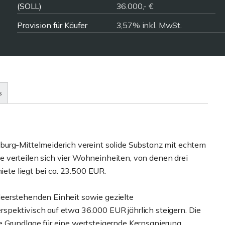
(SOLL)
36.000,- €
Provision für Käufer
3,57% inkl. MwSt.
s
burg-Mittelmeiderich vereint solide Substanz mit echtem
 verteilen sich vier Wohneinheiten, von denen drei
iete liegt bei ca. 23.500 EUR.
eerstehenden Einheit sowie gezielte
spektivisch auf etwa 36.000 EUR jährlich steigern. Die
 Grundlage für eine wertsteigernde Kernsanierung.