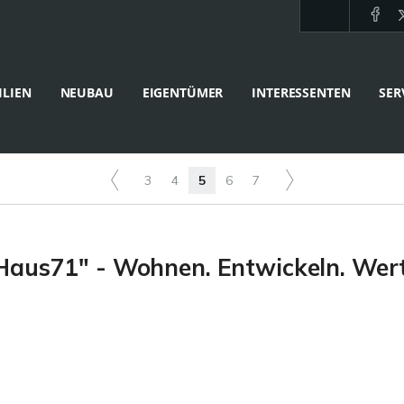
LIEN
NEUBAU
EIGENTÜMER
INTERESSENTEN
SER
3
4
5
6
7
us71" - Wohnen. Entwickeln. Wert