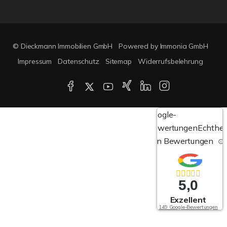
© Dieckmann Immobilien GmbH
Powered by Immonia GmbH
Impressum
Datenschutz
Sitemap
Widerrufsbelehrung
Google-
Bewertungen
Echthei
von Bewertungen
5,0
Exzellent
149 Google-Bewertungen