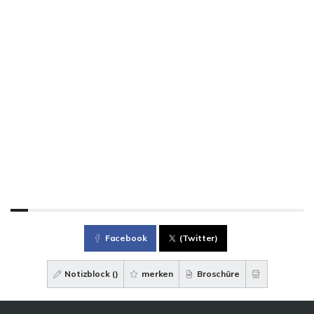
Facebook
(Twitter)
Notizblock (
)
merken
Broschüre