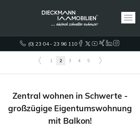
(0) 23 04 - 23 96 110
1
2
3
4
5
Zentral wohnen in Schwerte -
großzügige Eigentumswohnung
mit Balkon!