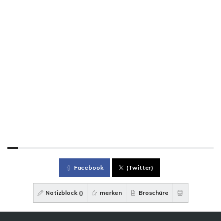
Facebook
(Twitter)
Notizblock (
)
merken
Broschüre