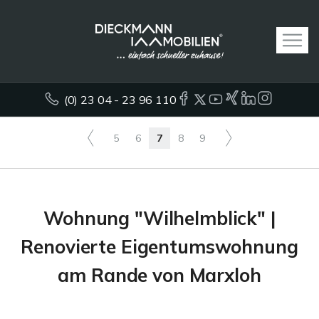
(0) 23 04 - 23 96 110
5
6
7
8
9
Wohnung "Wilhelmblick" |
Renovierte Eigentumswohnung
am Rande von Marxloh