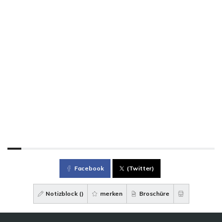
Facebook
(Twitter)
Notizblock (
)
merken
Broschüre