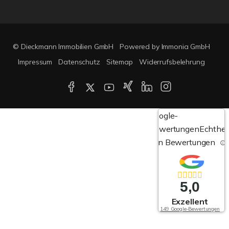
© Dieckmann Immobilien GmbH
Powered by Immonia GmbH
Impressum
Datenschutz
Sitemap
Widerrufsbelehrung
Google-
Bewertungen
Echthei
von Bewertungen
5,0
Exzellent
149 Google-Bewertungen