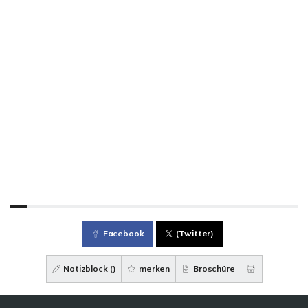
Facebook
(Twitter)
Notizblock (
)
merken
Broschüre