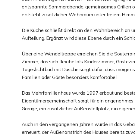
entspannte Sommerabende, gemeinsames Grillen oder
entsteht zusätzlicher Wohnraum unter freiem Himme
Die Küche schließt direkt an den Wohnbereich an u
Aufteilung. Ergänzt wird diese Ebene durch ein Sc
Über eine Wendeltreppe erreichen Sie die Souterrai
Zimmer, das sich flexibel als Kinderzimmer, Gästezi
Tageslichtbad mit Dusche sorgt dafür, dass morge
Familien oder Gäste besonders komfortabel.
Das Mehrfamilienhaus wurde 1997 erbaut und besteh
Eigentümergemeinschaft sorgt für ein angenehme
Garage, ein zusätzlicher Außenstellplatz, ein eigen
Auch in den vergangenen Jahren wurde in das Gebä
erneuert, der Außenanstrich des Hauses bereits zuvo