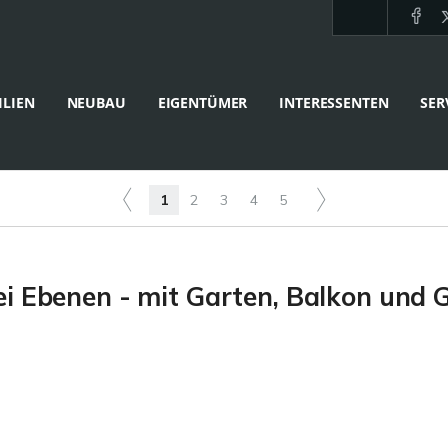
LIEN
NEUBAU
EIGENTÜMER
INTERESSENTEN
SER
1
2
3
4
5
i Ebenen - mit Garten, Balkon und 