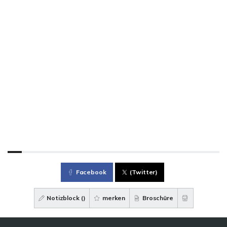
Facebook
(Twitter)
Notizblock (
)
merken
Broschüre