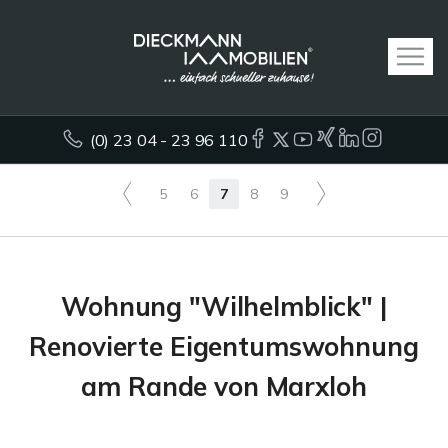
(0) 23 04 - 23 96 110
5
6
7
8
9
Wohnung "Wilhelmblick" |
Renovierte Eigentumswohnung
am Rande von Marxloh