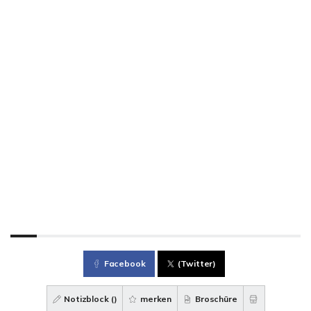
Facebook
(Twitter)
Notizblock (
)
merken
Broschüre