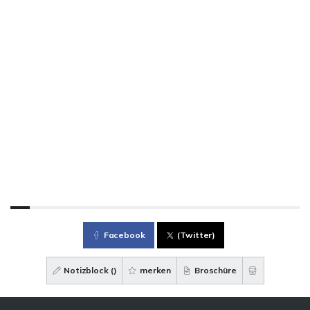
Facebook
(Twitter)
Notizblock (
)
merken
Broschüre