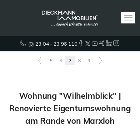
(0) 23 04 - 23 96 110
5
6
7
8
9
Wohnung "Wilhelmblick" |
Renovierte Eigentumswohnung
am Rande von Marxloh