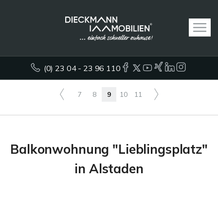
(0) 23 04 - 23 96 110
7
8
9
10
11
Balkonwohnung "Lieblingsplatz"
in Alstaden