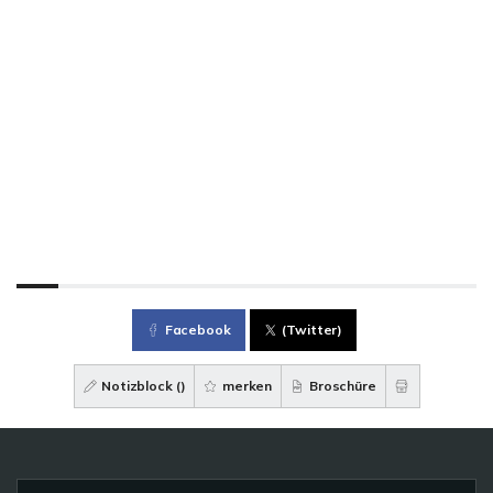
Facebook
(Twitter)
Notizblock (
)
merken
Broschüre