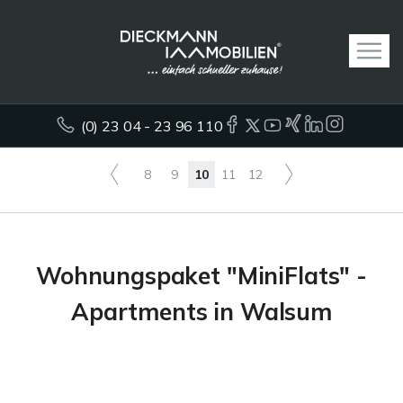
(0) 23 04 - 23 96 110
8
9
10
11
12
Wohnungspaket "MiniFlats" -
Apartments in Walsum