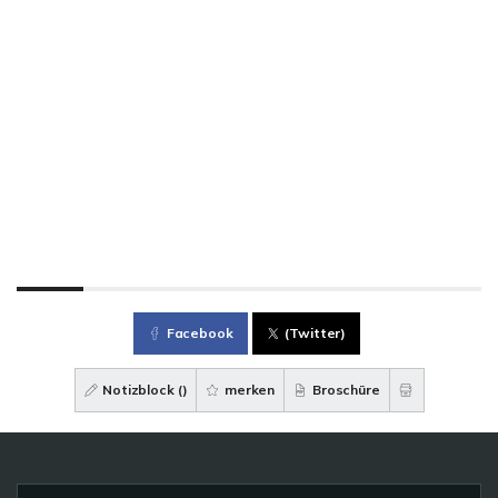
Facebook
(Twitter)
Notizblock (
)
merken
Broschüre