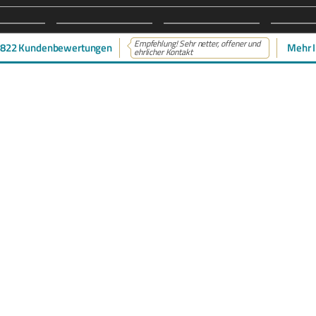
Empfehlung! Sehr netter, offener und
822 Kundenbewertungen
Mehr I
ehrlicher Kontakt
L
INHALT
tenter
Immobilienmakler in
Start
, Menden & Duisburg
stehen
Immobilien
beim Verkauf und bei der
Neubau
Ihrer Immobilie zur Seite.
Eigentümer
Interessenten
sendem Fachwissen und lokaler
Service
beraten wir Sie in allen Fragen
News
r Haus oder Ihre Wohnung in
mehr
. Sprechen Sie uns an - wir sind
bH
Impressum
Datenschutz
Sitemap
Widerrufsbelehrung