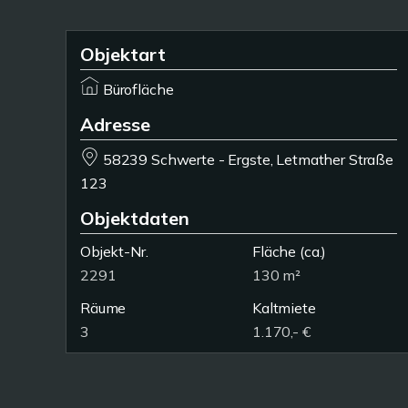
Objektart
Bürofläche
Adresse
58239 Schwerte - Ergste, Letmather Straße
123
Objektdaten
Objekt-Nr.
Fläche
(ca.)
2291
130 m²
Räume
Kaltmiete
3
1.170,- €