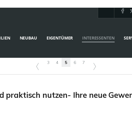
LIEN
NEUBAU
EIGENTÜMER
INTERESSENTEN
SER
3
4
5
6
7
 praktisch nutzen- Ihre neue Gewer