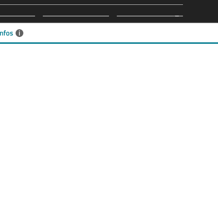
nfos
i
IMMOBILIENANGEBOTE
Eigentumswohnungen
Häuser zum Kauf
Grundstücke
Mietangebote
Renditeobjekte
Gewerbeimmobilien