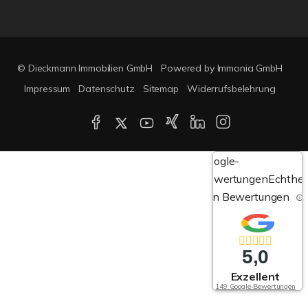
© Dieckmann Immobilien GmbH
Powered by Immonia GmbH
Impressum
Datenschutz
Sitemap
Widerrufsbelehrung
Google-
Bewertungen
Echthei
von Bewertungen
5,0
Exzellent
149 Google-Bewertungen