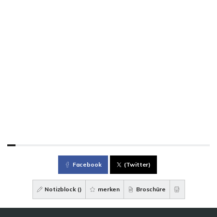
Facebook
(Twitter)
Notizblock (
)
merken
Broschüre