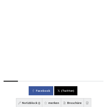
Facebook
(Twitter)
Notizblock (
)
merken
Broschüre