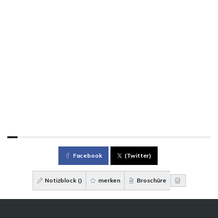
Facebook
(Twitter)
Notizblock (
)
merken
Broschüre