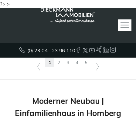
?> >
(0) 23 04 - 23 96 110
1
2
3
4
5
Moderner Neubau |
Einfamilienhaus in Homberg