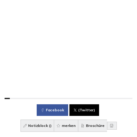
Facebook
(Twitter)
Notizblock (
)
merken
Broschüre