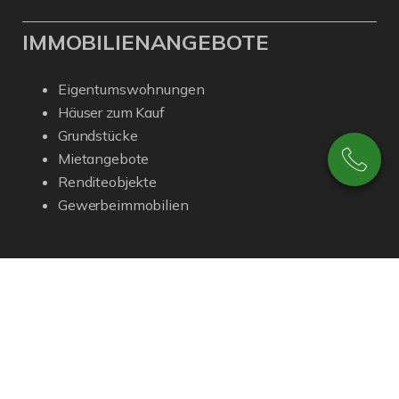
IMMOBILIENANGEBOTE
Eigentumswohnungen
Häuser zum Kauf
Grundstücke
Mietangebote
Renditeobjekte
Gewerbeimmobilien
© Dieckmann Immobilien GmbH
Powered by Immonia GmbH
Impressum
Datenschutz
Sitemap
Widerrufsbelehrung