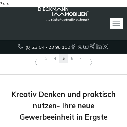
?> >
(0) 23 04 - 23 96 110
3
4
5
6
7
Kreativ Denken und praktisch
nutzen- Ihre neue
Gewerbeeinheit in Ergste