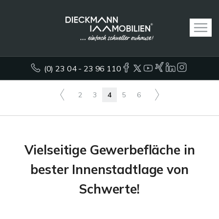
(0) 23 04 - 23 96 110
2
3
4
5
6
Vielseitige Gewerbefläche in
bester Innenstadtlage von
Schwerte!