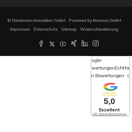
© Dieckmann Immobilien GmbH
Powered by Immonia GmbH
Impressum
Datenschutz
Sitemap
Widerrufsbelehrung
Google-
Bewertungen
Echthei
von Bewertungen
5,0
Exzellent
149 Google-Bewertungen