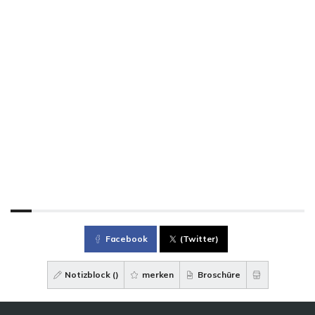
Facebook
(Twitter)
Notizblock (
)
merken
Broschüre